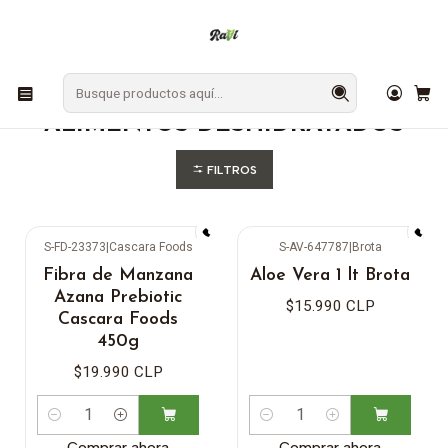
En Los Ángeles: ¡Compra y recibe hoy!
Gratis sobre $9.990
Inicio
ALIMENTOS DESHIDRATADOS
ALIMENTOS DESHIDRATADOS
FILTROS
S-FD-23373
|
Cascara Foods
S-AV-647787
|
Brota
Fibra de Manzana
Aloe Vera 1 lt Brota
Azana Prebiotic
$15.990 CLP
Cascara Foods
450g
$19.990 CLP
Cantidad
Cantidad
Comprar ahora
Comprar ahora