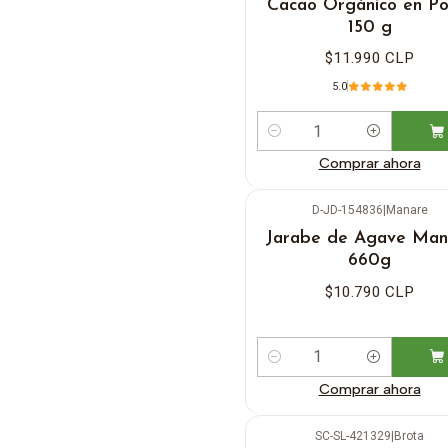
Cacao Orgánico en Po
150 g
$11.990 CLP
5.0
Cantidad
Comprar ahora
D-JD-154836
|
Manare
Jarabe de Agave Man
660g
$10.790 CLP
Cantidad
Comprar ahora
SC-SL-421329
|
Brota