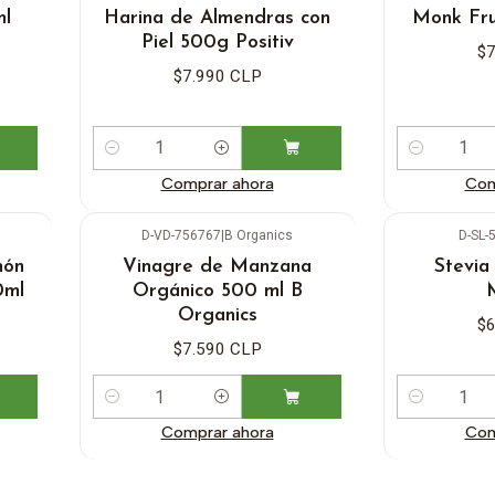
ml
Harina de Almendras con
Monk Fru
Piel 500g Positiv
$7
$7.990 CLP
Cantidad
Cantidad
Comprar ahora
Com
D-VD-756767
|
B Organics
D-SL-
món
Vinagre de Manzana
Stevia 
0ml
Orgánico 500 ml B
Organics
$6
$7.590 CLP
Cantidad
Cantidad
Comprar ahora
Com