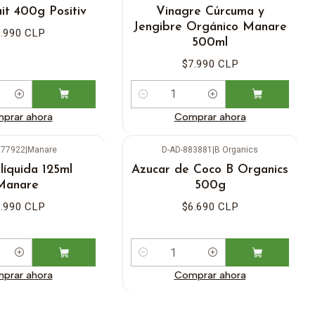
it 400g Positiv
Vinagre Cúrcuma y
Jengibre Orgánico Manare
.990 CLP
500ml
$7.990 CLP
Cantidad
prar ahora
Comprar ahora
577922
|
Manare
D-AD-883881
|
B Organics
líquida 125ml
Azucar de Coco B Organics
Manare
500g
.990 CLP
$6.690 CLP
Cantidad
prar ahora
Comprar ahora