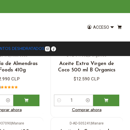
ACCESO
ENTOS DESHIDRATADOS
29473
|
TikkiFoods
D-AD-941082
|
B Organics
la de Almendras
Aceite Extra Virgen de
iFoods 410g
Coco 500 ml B Organics
2.990 CLP
$12.590 CLP
0
Cantidad
prar ahora
Comprar ahora
937090
|
Manare
D-AD-505241
|
Manare