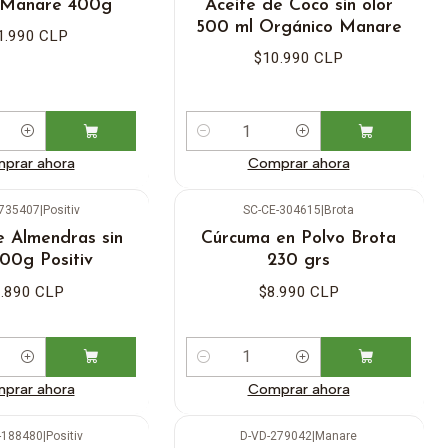
a Manare 400g
Aceite de Coco sin olor
500 ml Orgánico Manare
1.990 CLP
$10.990 CLP
Cantidad
prar ahora
Comprar ahora
-735407
|
Positiv
SC-CE-304615
|
Brota
e Almendras sin
Cúrcuma en Polvo Brota
500g Positiv
230 grs
.890 CLP
$8.990 CLP
Cantidad
prar ahora
Comprar ahora
-188480
|
Positiv
D-VD-279042
|
Manare