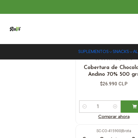
SUPLEMENTOS
SNACKS
AL
SC-CC-583623
|
Andino
Cobertura de Chocol
Andino 70% 500 gr
$26.990 CLP
Cantidad
Comprar ahora
SC-CO-415900
|
Brota