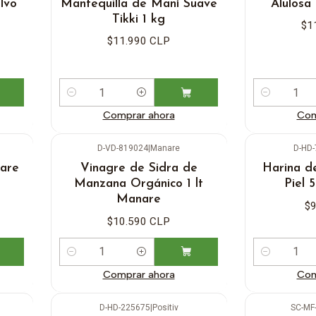
lvo
Mantequilla de Maní Suave
Alulos
Tikki 1 kg
$1
$11.990 CLP
Cantidad
Cantidad
Comprar ahora
Com
D-VD-819024
|
Manare
D-HD
are
Vinagre de Sidra de
Harina d
Manzana Orgánico 1 lt
Piel 
Manare
$9
$10.590 CLP
Cantidad
Cantidad
Comprar ahora
Com
D-HD-225675
|
Positiv
SC-MF