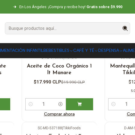
Inicio
DESPENSA
En Los Ángeles: ¡Compra y recibe hoy!
Gratis sobre $9.990
DESPENSA
IMENTACIÓN INFANTIL
BEBESTIBLES
CAFÉ Y TÉ
DESPENSA
ALIM
D-AD-618653
|
Manare
SC-MD-9
-10%
OFF
ate
Aceite de Coco Orgánico 1
Mantequil
s
lt Manare
Tikk
$17.990 CLP
$1
$19.990 CLP
5.
Cantidad
Cantidad
Comprar ahora
Com
SC-MD-537188
|
TikkiFoods
D-AM-