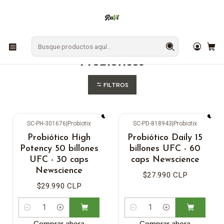
En Los Ángeles: ¡Compra y recibe hoy!
Gratis sobre $9.990
Inicio
SUPLEMENTOS
Probióticos
Probióticos
FILTROS
SC-PH-301676
|
Probiotix
SC-PD-818943
|
Probiotix
Probiótico High
Probiótico Daily 15
Potency 50 billones
billones UFC - 60
UFC - 30 caps
caps Newscience
Newscience
$27.990 CLP
$29.990 CLP
Cantidad
Cantidad
Comprar ahora
Comprar ahora