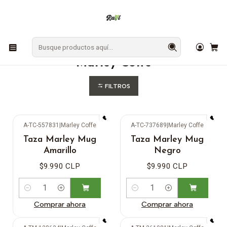
En Los Ángeles: ¡Compra y recibe hoy!
Gratis sobre $9.990
Inicio
CAFÉ Y TÉ
Marley Coffe
Marley Coffe
FILTROS
A-TC-557831
|
Marley Coffe
A-TC-737689
|
Marley Coffe
Taza Marley Mug
Taza Marley Mug
Amarillo
Negro
$9.990 CLP
$9.990 CLP
Cantidad
Cantidad
Comprar ahora
Comprar ahora