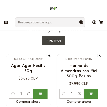
En Los Ángeles: ¡Compra y recibe hoy!
Gratis sobre $9.990
Inicio
DESPENSA
Harinas y Espesantes
Harinas y Espesantes
FILTROS
SC-AA-421954
|
Positiv
D-HD-225675
|
Positiv
Agar Agar Positiv
Harina de
50g
Almendras con Piel
500g Positiv
$5.690 CLP
$7.990 CLP
Cantidad
Cantidad
Comprar ahora
Comprar ahora