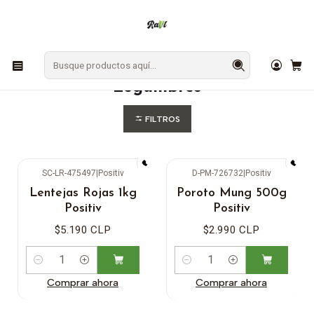
En Los Ángeles: ¡Compra y recibe hoy!
Gratis sobre $9.990
Inicio
DESPENSA
Legumbres
Legumbres
FILTROS
SC-LR-475497
|
Positiv
D-PM-726732
|
Positiv
Lentejas Rojas 1kg
Poroto Mung 500g
Positiv
Positiv
$5.190 CLP
$2.990 CLP
Cantidad
Cantidad
Comprar ahora
Comprar ahora