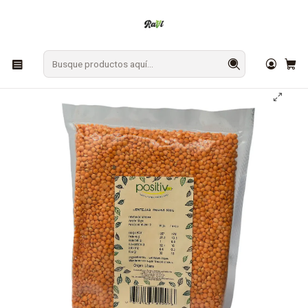
En Los Ángeles: ¡Compra y recibe hoy!
Gratis sobre $9.990
Inicio
DESPENSA
Legumbres
Lentejas Rojas 1kg Positiv