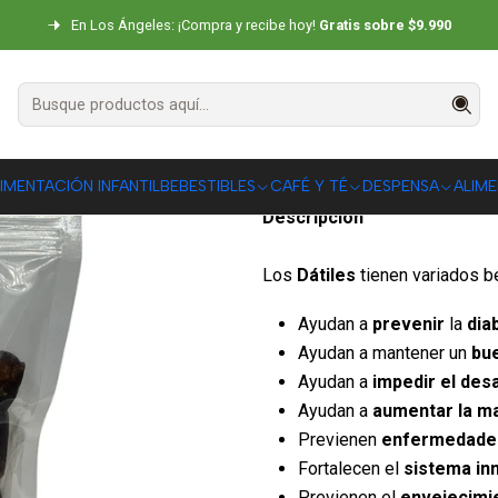
Inicio
SNACKS
Frutos Secos
Datiles Sin Carozo 500g Positiv
En Los Ángeles: ¡Compra y recibe hoy!
Gratis sobre $9.990
Datiles Sin C
|
DESCRIPCIÓN
IMENTACIÓN INFANTIL
BEBESTIBLES
CAFÉ Y TÉ
DESPENSA
ALIM
Descripción
Los
Dátiles
tienen variados b
Ayudan a
prevenir
la
dia
Ayudan a mantener un
bue
Ayudan a
impedir el desa
Ayudan a
aumentar la m
Previenen
enfermedades
Fortalecen el
sistema in
Previenen el
envejecimi