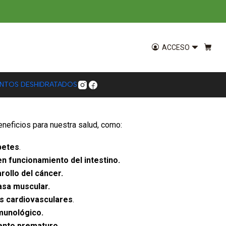
arozo 500g Positiv
ACCESO
ENTOS DESHIDRATADOS
eneficios para nuestra salud, como:
betes
.
n funcionamiento del intestino.
rollo del cáncer.
asa muscular.
 cardiovasculares
.
munológico.
ento prematuro.