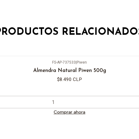
PRODUCTOS RELACIONADO
FS-AP-737533
|
Piwen
Almendra Natural Piwen 500g
$8.490 CLP
Comprar ahora