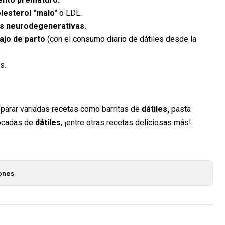
olesterol "malo"
o LDL.
 neurodegenerativas.
bajo de parto
(con el consumo diario de dátiles desde la
.
s.
parar variadas recetas como barritas de
dátiles,
pasta
cocadas de
dátiles
, ¡entre otras recetas deliciosas más!.
ones