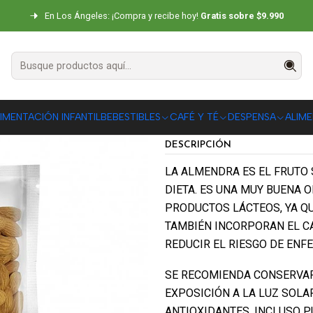
Inicio
SNACKS
Frutos Secos
Almendra Natural Piwen 500g
En Los Ángeles: ¡Compra y recibe hoy!
Gratis sobre $9.990
Almendra Nat
|
AGR
IMENTACIÓN INFANTIL
BEBESTIBLES
CAFÉ Y TÉ
DESPENSA
ALIM
Cantidad
DESCRIPCIÓN
LA ALMENDRA ES EL FRUTO 
DIETA. ES UNA MUY BUENA
PRODUCTOS LÁCTEOS, YA Q
TAMBIÉN INCORPORAN EL C
REDUCIR EL RIESGO DE ENF
SE RECOMIENDA CONSERVAR
EXPOSICIÓN A LA LUZ SOLA
ANTIOXIDANTES. INCLUSO 