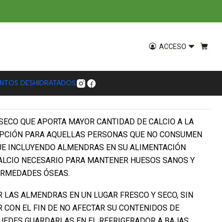
ural Piwen 500g
ACCESO
EGAR AL CARRO
COMPRAR AHORA
ENTOS DESHIDRATADOS
SECO QUE APORTA MAYOR CANTIDAD DE CALCIO A LA
 OPCIÓN PARA AQUELLAS PERSONAS QUE NO CONSUMEN
UE INCLUYENDO ALMENDRAS EN SU ALIMENTACIÓN
ALCIO NECESARIO PARA MANTENER HUESOS SANOS Y
ERMEDADES ÓSEAS.
 LAS ALMENDRAS EN UN LUGAR FRESCO Y SECO, SIN
R CON EL FIN DE NO AFECTAR SU CONTENIDOS DE
PUEDES GUARDARLAS EN EL REFRIGERADOR A BAJAS