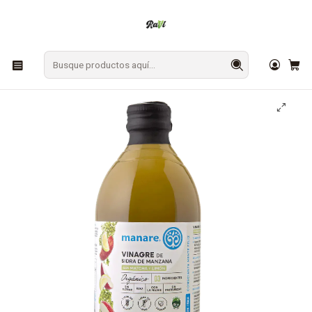
En Los Ángeles: ¡Compra y recibe hoy!
Gratis sobre $9.990
Inicio
DESPENSA
Vinagres
Vinagre Matcha y Limón Orgánico Manare 500ml