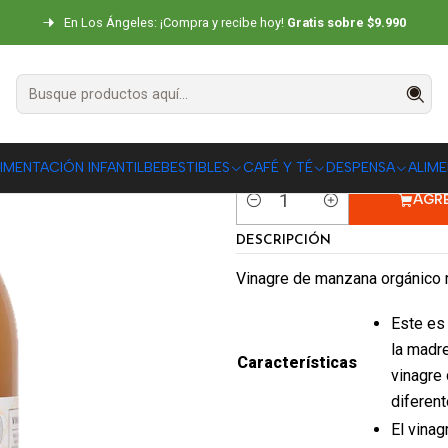
cio
DESPENSA
Vinagres
Vinagre de Manzana Orgánico 500 ml Man
En Los Ángeles: ¡Compra y recibe hoy!
Gratis sobre $9.990
Vinagre de M
Manare
|
IMENTACIÓN INFANTIL
BEBESTIBLES
CAFÉ Y TÉ
DESPENSA
ALIM
AGR
Cantidad
DESCRIPCIÓN
Vinagre de manzana orgánico 
Este es
la madre
Características
vinagre
diferen
El vina