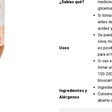
¿Sabías qué?
medicina
glicemia
Si toma
antes de
acidez y 
Se pued
oliva, m
Usos
es posib
para el 
Si vas 
tomar u
150-200
bruscam
Ingredi
Ingredientes y
Conserva
Alérgenos
abierto