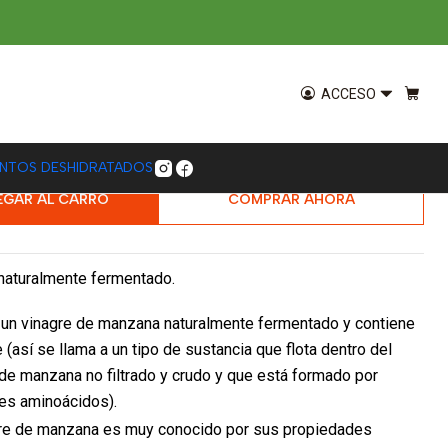
are
anzana Orgánico 500 ml
ACCESO
ENTOS DESHIDRATADOS
EGAR AL CARRO
COMPRAR AHORA
naturalmente fermentado.
 un vinagre de manzana naturalmente fermentado y contiene
 (así se llama a un tipo de sustancia que flota dentro del
 de manzana no filtrado y crudo y que está formado por
tes aminoácidos).
gre de manzana es muy conocido por sus propiedades