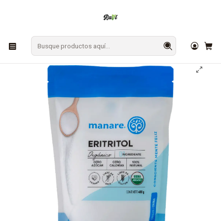
En Los Ángeles: ¡Compra y recibe hoy!
Gratis sobre $9.990
Inicio
Eritritol Orgánico Manare 400g