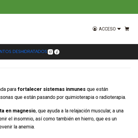
g
olvo Brota Vida 100g
ACCESO
EGAR AL CARRO
COMPRAR AHORA
ENTOS DESHIDRATADOS
da para
fortalecer sistemas inmunes
que están
sonas que están pasando por quimioterapia o radioterapia.
lta en magnesio
, que ayuda a la relajación muscular, a una
enir el insomnio, así como también en hierro, que es un
venir la anemia.