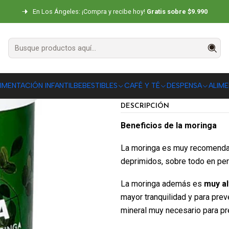
Inicio
ALIMENTOS DESHIDRATADOS
Moringa en Polvo Brota Vida 100
En Los Ángeles: ¡Compra y recibe hoy!
Gratis sobre $9.990
Moringa en P
|
AGR
IMENTACIÓN INFANTIL
BEBESTIBLES
CAFÉ Y TÉ
DESPENSA
ALIM
Cantidad
DESCRIPCIÓN
Beneficios de la moringa
La moringa es muy recomenda
deprimidos, sobre todo en per
La moringa además es
muy a
mayor tranquilidad y para prev
mineral muy necesario para pre