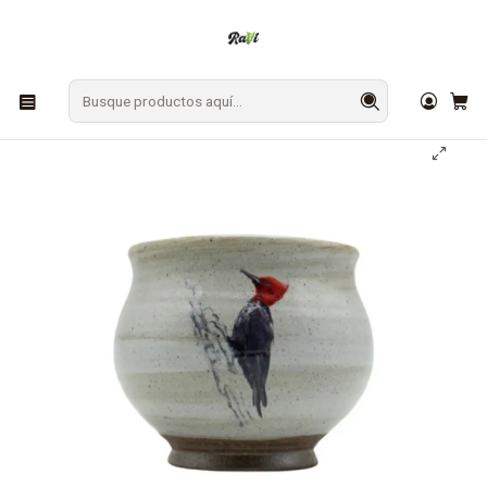
En Los Ángeles: ¡Compra y recibe hoy!
Gratis sobre $9.990
Inicio
CAFÉ Y TÉ
Accesorios
Vaso Mate Carpintero