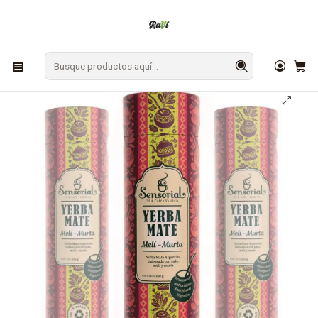
En Los Ángeles: ¡Compra y recibe hoy!
Gratis sobre $9.990
Inicio
CAFÉ Y TÉ
Yerba Mate
Yerba Mate Meli Murta 250 grs