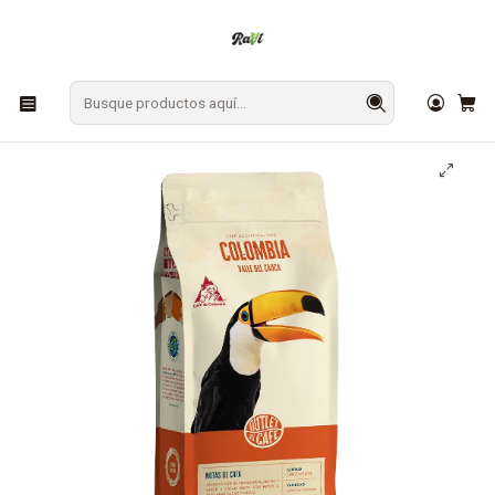
En Los Ángeles: ¡Compra y recibe hoy!
Gratis sobre $9.990
Inicio
CAFÉ Y TÉ
Café
Café de Especialidad en Grano Colombia 1 Kg 100% Arábico