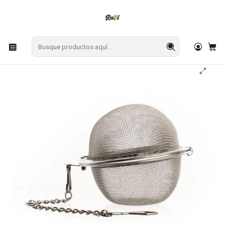
En Los Ángeles: ¡Compra y recibe hoy!
Gratis sobre $9.990
Inicio
CAFÉ Y TÉ
Accesorios
Colador Cadena