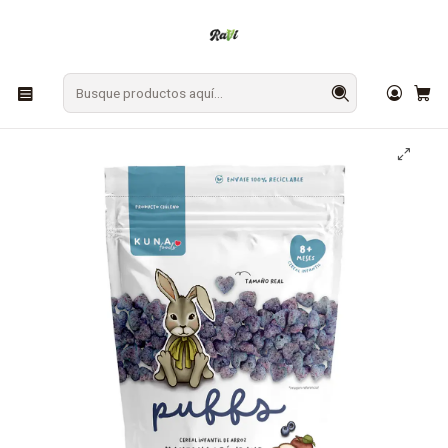
En Los Ángeles: ¡Compra y recibe hoy!
Gratis sobre $9.990
Inicio
SNACKS
Cereales y Granolas
Puffs Manzana Arándano Familiar Kuna Foods 50g