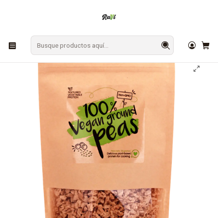
En Los Ángeles: ¡Compra y recibe hoy!
Gratis sobre $9.990
Inicio
DESPENSA
Proteína de Arveja 90 grs