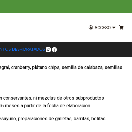
a 400g
ove Sin Gluten Ambrosía
ACCESO
ENTOS DESHIDRATADOS
gral, cranberry, plátano chips, semilla de calabaza, semillas
in conservantes, ni mezclas de otros subproductos
16 meses a partir de la fecha de elaboración
 desayuno, preparaciones de galletas, barritas, bolitas