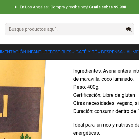
SNACKS
Cereales y Granolas
Müsli Berry Love Sin Gluten Ambrosí
En Los Ángeles: ¡Compra y recibe hoy!
Gratis sobre $9.990
Müsli Berry L
400g
|
IMENTACIÓN INFANTIL
BEBESTIBLES
CAFÉ Y TÉ
DESPENSA
ALIM
DESCRIPCIÓN
Ingredientes: Avena entera inte
de maravilla, coco laminado.
Peso: 400g.
Certificación: Libre de gluten
Otras necesidades: vegano, s
Duración: consumir dentro de 
Ideal para: un rico y nutritivo
energéticas.