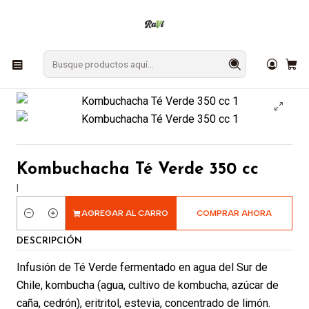
En Los Ángeles: ¡Compra y recibe hoy!
Gratis sobre $9.990
Inicio
BEBESTIBLES
Kombuchas
Kombuchacha Té Verde 350 cc
Kombuchacha Té Verde 350 cc
|
AGREGAR AL CARRO
COMPRAR AHORA
Cantidad
DESCRIPCIÓN
Infusión de Té Verde fermentado en agua del Sur de
Chile, kombucha (agua, cultivo de kombucha, azúcar de
caña, cedrón), eritritol, estevia, concentrado de limón.