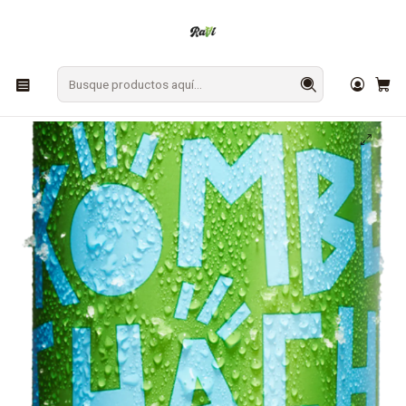
En Los Ángeles: ¡Compra y recibe hoy!
Gratis sobre $9.990
Inicio
BEBESTIBLES
Kombuchas
Kombuchacha Cedrón 350 cc