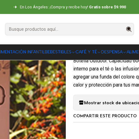
Inicio
CAFÉ Y TÉ
Accesorios
Botella Outdoor 600 cc
En Los Ángeles: ¡Compra y recibe hoy!
Gratis sobre $9.990
Botella Outdo
|
DESCRIPCIÓN
IMENTACIÓN INFANTIL
BEBESTIBLES
CAFÉ Y TÉ
DESPENSA
ALIM
Botella Outdoor. Capacidad 600 
interno para el té o las infusi
agregar una funda del colore 
calor y protección para tus ma
Mostrar stock de ubicaci
COMPARTIR ESTE PRODUCTO