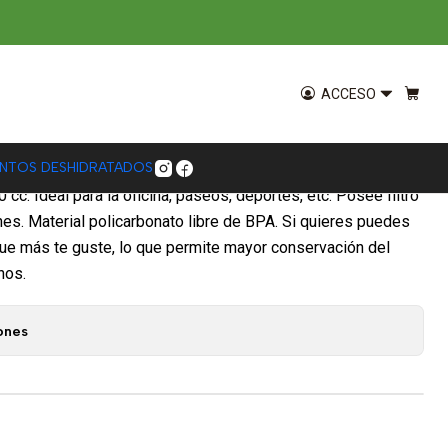
or 600 cc
ACCESO
ENTOS DESHIDRATADOS
cc. Ideal para la oficina, paseos, deportes, etc. Posee filtro
ones. Material policarbonato libre de BPA. Si quieres puedes
que más te guste, lo que permite mayor conservación del
nos.
ones