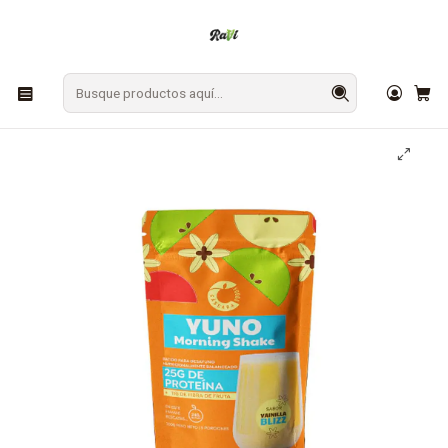
En Los Ángeles: ¡Compra y recibe hoy!
Gratis sobre $9.990
Inicio
SUPLEMENTOS
Proteínas Vegetales
Yuno Morning Shake Vainilla Doypack 300g Cascara Foods