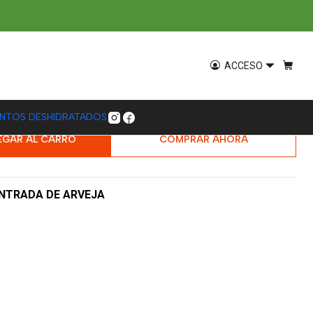
ico Gohard 1 kg
tal de Arveja Cacao
ACCESO
ard 1 kg
ENTOS DESHIDRATADOS
EGAR AL CARRO
COMPRAR AHORA
NTRADA DE ARVEJA