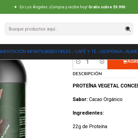
ENTOS
Proteínas Vegetales
Proteína Vegetal de Arveja Cacao Orgán
En Los Ángeles: ¡Compra y recibe hoy!
Gratis sobre $9.990
Proteína Vege
Orgánico Goh
|
IMENTACIÓN INFANTIL
BEBESTIBLES
CAFÉ Y TÉ
DESPENSA
ALIM
AGR
Cantidad
DESCRIPCIÓN
PROTEÍNA VEGETAL CONCE
Sabor:
Cacao Orgánico
Ingredientes:
22g de Proteína