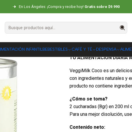
icio
BEBESTIBLES
Bebidas Vegetales
Veggimilk Coco Aquasolar 20
En Los Ángeles: ¡Compra y recibe hoy!
Gratis sobre $9.990
Veggimilk Co
|
DESCRIPCIÓN
IMENTACIÓN INFANTIL
BEBESTIBLES
CAFÉ Y TÉ
DESPENSA
ALIM
TU ALIMENTACIÓN DIARIA 
VeggiMilk Coco es un delicios
con ingredientes naturales y e
producto no contiene ingredie
¿Cómo se toma?
2 cucharadas (8gr) en 200 ml d
Para una mejor disolución, use 
Contenido neto: