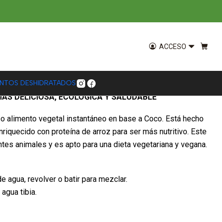
0g
co Aquasolar 200g
ACCESO
ENTOS DESHIDRATADOS
MÁS DELICIOSA, ECOLÓGICA Y SALUDABLE
o alimento vegetal instantáneo en base a Coco. Está hecho
nriquecido con proteína de arroz para ser más nutritivo. Este
ntes animales y es apto para una dieta vegetariana y vegana.
e agua, revolver o batir para mezclar.
agua tibia.