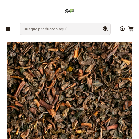
En Los Ángeles: ¡Compra y recibe hoy!
Gratis sobre $9.990
Inicio
CAFÉ Y TÉ
Té e Infusiones
Té Negro English Breakfast - 50g / 100g