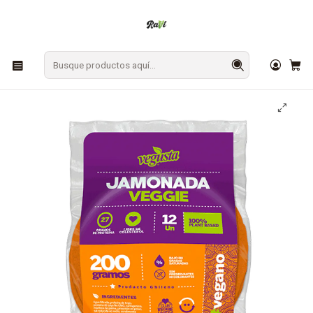
En Los Ángeles: ¡Compra y recibe hoy!
Gratis sobre $9.990
Inicio
CONGELADOS
Embutidos
Mortadela Veggie Vegusta 12 un