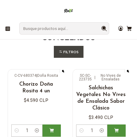
En Los Ángeles: ¡Compra y recibe hoy!
Gratis sobre $9.990
Inicio
CONGELADOS
CONGELADOS
FILTROS
C-CV-680374
|
Doña Rosita
SC-SC-
No Vives de
|
223735
Ensaladas
Chorizo Doña
Salchichas
Rosita 4 un
Vegetales No Vives
$4.590 CLP
de Ensalada Sabor
Clásico
$3.490 CLP
Cantidad
Cantidad