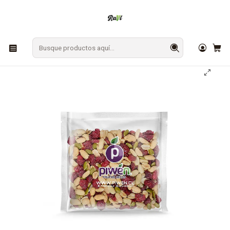
En Los Ángeles: ¡Compra y recibe hoy!
Gratis sobre $9.990
Inicio
SNACKS
Frutos Secos
Mix Silvestre Piwen 250 grs