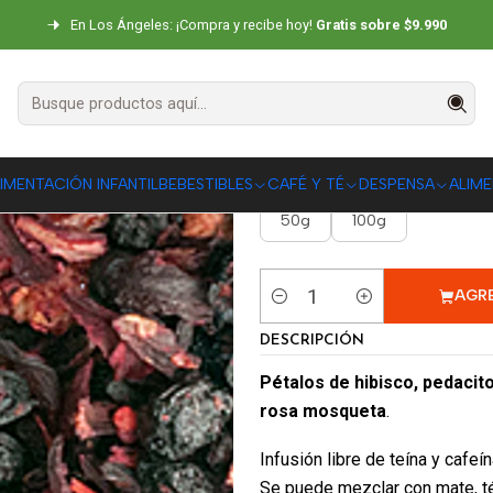
icio
CAFÉ Y TÉ
Té e Infusiones
Infusión Frutos Silvestres - 50g / 10
En Los Ángeles: ¡Compra y recibe hoy!
Gratis sobre $9.990
Infusión Fruto
|
IMENTACIÓN INFANTIL
BEBESTIBLES
CAFÉ Y TÉ
DESPENSA
ALIM
CANTIDAD
50g
100g
AGR
Cantidad
DESCRIPCIÓN
Pétalos de hibisco, pedacit
rosa mosqueta
.
Infusión libre de teína y cafeí
Se puede mezclar con mate, té 