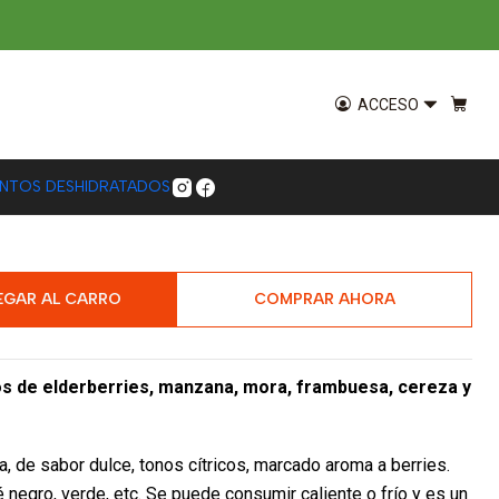
0g
s Silvestres - 50g / 100g
ACCESO
ENTOS DESHIDRATADOS
EGAR AL CARRO
COMPRAR AHORA
os de elderberries, manzana, mora, frambuesa, cereza y
na, de sabor dulce, tonos cítricos, marcado aroma a berries.
negro, verde, etc. Se puede consumir caliente o frío y es un