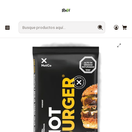
En Los Ángeles: ¡Compra y recibe hoy!
Gratis sobre $9.990
Inicio
CONGELADOS
Hamburguesas
Hamburguesa Vegetal Not Burger 100 grs