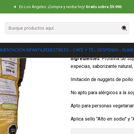
Inicio
CONGELADOS
Seitán
Free Chicken Nuggets 240g
En Los Ángeles: ¡Compra y recibe hoy!
Gratis sobre $9.990
Free Chicken
|
DESCRIPCIÓN
IMENTACIÓN INFANTIL
BEBESTIBLES
CAFÉ Y TÉ
DESPENSA
ALIM
Ingredientes
: Proteína de soj
especias, saborizante natural
Imitación de nuggets de pollo
No apto para alérgicos a la soy
Apto para personas vegetaria
Aplica sello "Alto en sodio" y "