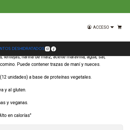
 Nuggets 240g
ACCESO
ENTOS DESHIDRATADOS
a, lentejas, harina de maíz, aceite maravilla, agua, sal,
, comino. Puede contener trazas de maní y nueces.
 (12 unidades) a base de proteínas vegetales.
a y al gluten.
nas y veganas.
Alto en calorías"