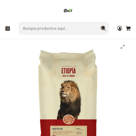
En Los Ángeles: ¡Compra y recibe hoy!
Gratis sobre $9.990
Inicio
CAFÉ Y TÉ
Café
Café de Especialidad en Grano Etiopía 1 Kg 100% Arábica