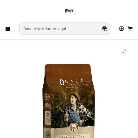
En Los Ángeles: ¡Compra y recibe hoy!
Gratis sobre $9.990
Inicio
CAFÉ Y TÉ
Café
Café de Especialidad El Salvador Femenino 500g 100%
Arábico