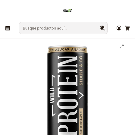
En Los Ángeles: ¡Compra y recibe hoy!
Gratis sobre $9.990
Inicio
BEBESTIBLES
Batidos y Pre Entreno
Batido de Proteína Shake&Go Chocolate Wild Foods 310ml