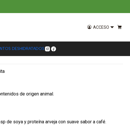
Mokka 5 un
ACCESO
EGAR AL CARRO
COMPRAR AHORA
ENTOS DESHIDRATADOS
ita
ontenidos de origen animal.
isp de soya y proteína arveja con suave sabor a café.