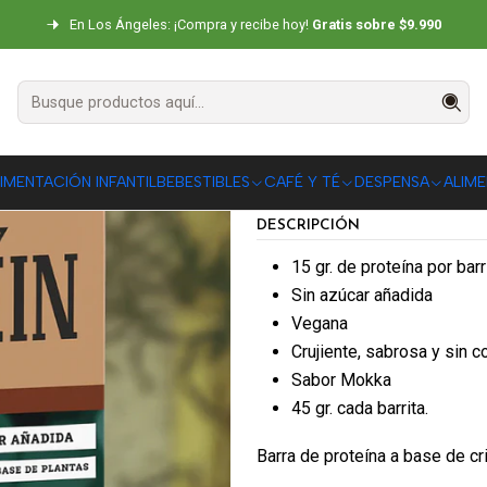
Inicio
SNACKS
Barritas de Proteína
Wild Protein Mokka 5 un
En Los Ángeles: ¡Compra y recibe hoy!
Gratis sobre $9.990
Wild Protein 
|
AGR
IMENTACIÓN INFANTIL
BEBESTIBLES
CAFÉ Y TÉ
DESPENSA
ALIM
Cantidad
DESCRIPCIÓN
15 gr. de proteína por barr
Sin azúcar añadida
Vegana
Crujiente, sabrosa y sin c
Sabor Mokka
45 gr. cada barrita.
Barra de proteína a base de cr