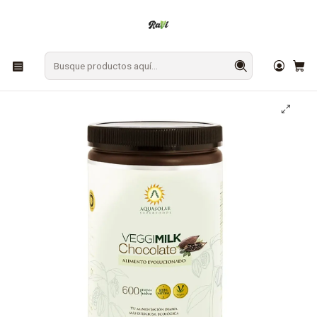
En Los Ángeles: ¡Compra y recibe hoy!
Gratis sobre $9.990
Inicio
BEBESTIBLES
Bebidas Vegetales
Veggimilk Chocolate Aquasolar 600g