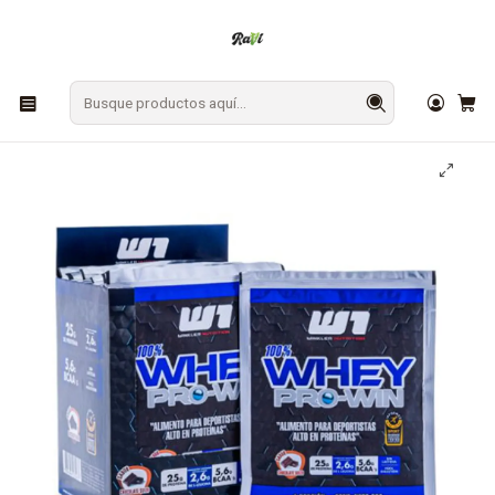
En Los Ángeles: ¡Compra y recibe hoy!
Gratis sobre $9.990
Inicio
SUPLEMENTOS
Proteínas Whey
Sachet Proteína Whey Pro Win 33g Winkler