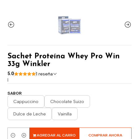
Sachet Proteína Whey Pro Win
33g Winkler
5.0
1 reseña
|
SABOR
Cappuccino
Chocolate Suizo
Dulce de Leche
Vainilla
AGREGAR AL CARRO
COMPRAR AHORA
Cantidad