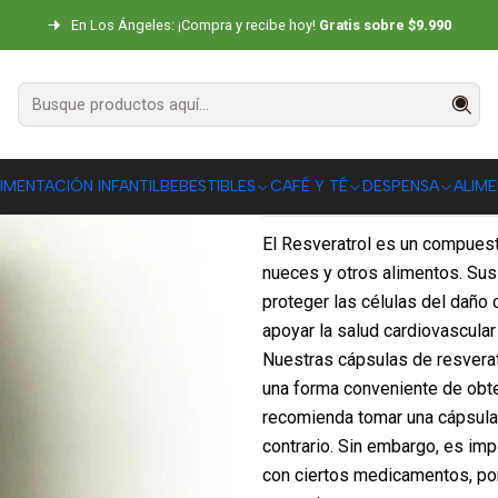
Inicio
SUPLEMENTOS
Vitaminas
Resveratrol 500 mg Natural Telchi
En Los Ángeles: ¡Compra y recibe hoy!
Gratis sobre $9.990
Resveratrol 5
5.0
1 reseña
|
IMENTACIÓN INFANTIL
BEBESTIBLES
CAFÉ Y TÉ
DESPENSA
ALIM
DESCRIPCIÓN
El Resveratrol es un compuesto
nueces y otros alimentos. Sus
proteger las células del daño 
apoyar la salud cardiovascular 
Nuestras cápsulas de resvera
una forma conveniente de obte
recomienda tomar una cápsula 
contrario. Sin embargo, es imp
con ciertos medicamentos, por