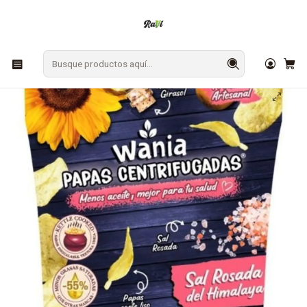
En Los Ángeles: ¡Compra y recibe hoy!
Gratis sobre $9.990
Inicio
SNACKS
Papas Fritas Centrifugadas 200g