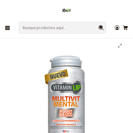
En Los Ángeles: ¡Compra y recibe hoy!
Gratis sobre $9.990
Inicio
SUPLEMENTOS
Vitaminas
Multivitamínico Mental (Complejo B) Newscience - 60 Caps