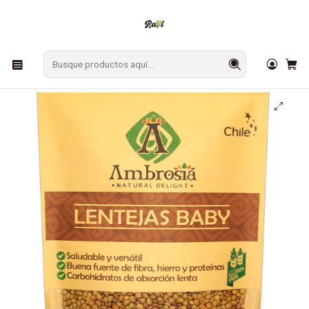
En Los Ángeles: ¡Compra y recibe hoy!
Gratis sobre $9.990
Inicio
DESPENSA
Legumbres
Lentejas Baby Sin Gluten 500g Ambrosía