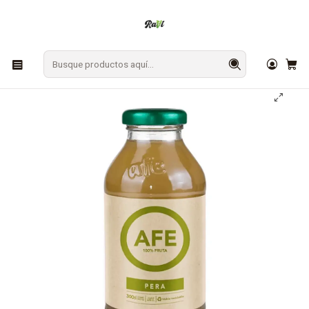
En Los Ángeles: ¡Compra y recibe hoy!
Gratis sobre $9.990
Inicio
BEBESTIBLES
Jugo Orgánico Pera 300 cc