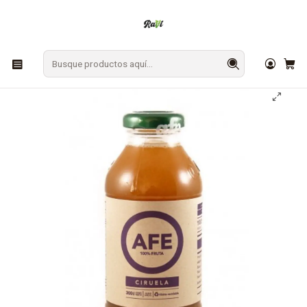
En Los Ángeles: ¡Compra y recibe hoy!
Gratis sobre $9.990
Inicio
BEBESTIBLES
Jugo AFE Ciruela 300 cc