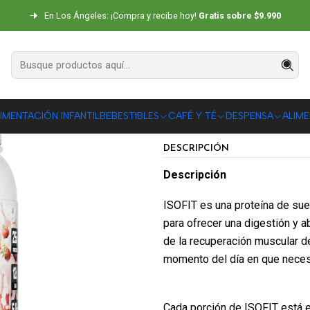
UPLEMENTOS
Proteínas Whey
Isofit 2 lbs Nutrex Sabor Strawberry 
En Los Ángeles: ¡Compra y recibe hoy!
Gratis sobre $9.990
Isofit 2 lbs 
Cream
IMENTACIÓN INFANTIL
BEBESTIBLES
5.0
CAFÉ Y TÉ
DESPENSA
1 reseña
ALIM
|
DESCRIPCIÓN
Descripción
ISOFIT es una proteína de suer
para ofrecer una digestión y a
de la recuperación muscular d
momento del día en que necesi
Cada porción de ISOFIT está e