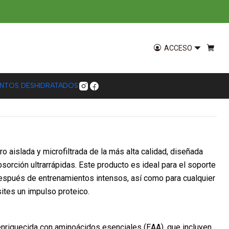
and Cream
Nutrex Sabor Strawberry and
ACCESO
ENTOS DESHIDRATADOS
o aislada y microfiltrada de la más alta calidad, diseñada
bsorción ultrarrápidas. Este producto es ideal para el soporte
espués de entrenamientos intensos, así como para cualquier
tes un impulso proteico.
nriquecida con aminoácidos esenciales (EAA), que incluyen