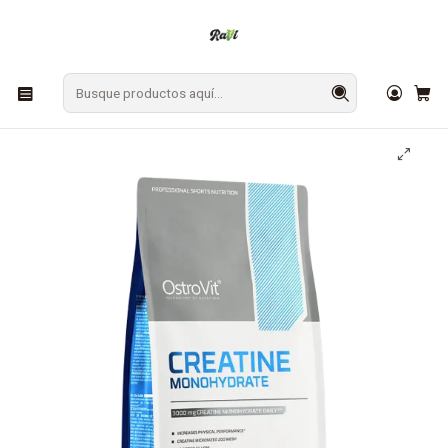
En Los Ángeles: ¡Compra y recibe hoy!
Gratis sobre $9.990
Inicio
SUPLEMENTOS
Creatinas
Creatina Monohidratada Ostrovit 1 kg - 200 Servicios