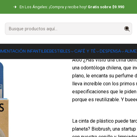
Inicio
Cinta Dental Odontofloss
En Los Ángeles: ¡Compra y recibe hoy!
Gratis sobre $9.990
Cinta Dental 
|
DESCRIPCIÓN
IMENTACIÓN INFANTIL
BEBESTIBLES
CAFÉ Y TÉ
DESPENSA
ALIM
Aloo ¿Has visto una cinta den
una odontóloga chilena, que in
plano, le encanta su perfume 
lleva increíble con los primo
especificaciones que le pide
porque es reutilizable. Y buee
La cinta de plástico puede tar
planeta? Biobrush, una startup
con nuestro cepillo y limpiador