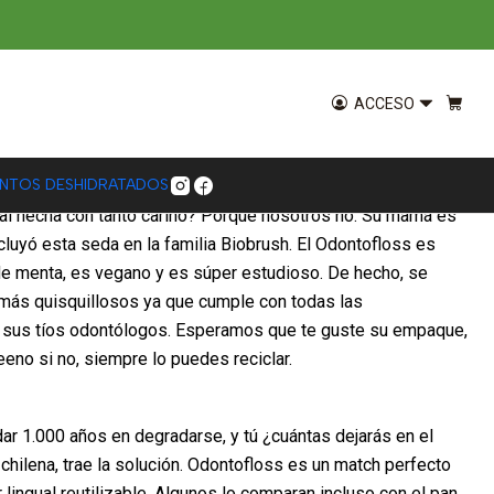
Odontofloss
ACCESO
ENTOS DESHIDRATADOS
tal hecha con tanto cariño? Porque nosotros no. Su mamá es
cluyó esta seda en la familia Biobrush. El Odontofloss es
de menta, es vegano y es súper estudioso. De hecho, se
s más quisquillosos ya que cumple con todas las
n sus tíos odontólogos. Esperamos que te guste su empaque,
eeno si no, siempre lo puedes reciclar.
dar 1.000 años en degradarse, y tú ¿cuántas dejarás en el
 chilena, trae la solución. Odontofloss es un match perfecto
 lingual reutilizable. Algunos lo comparan incluso con el pan