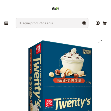
En Los Ángeles: ¡Compra y recibe hoy!
Gratis sobre $9.990
Inicio
SNACKS
Barritas de Proteína
Barra de Proteína (contiene leche) Twentys Hazelnut Praline
12 un